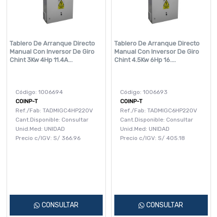
Tablero De Arranque Directo
Tablero De Arranque Directo
Manual Con Inversor De Giro
Manual Con Inversor De Giro
Chint 3Kw 4Hp 11.4A...
Chint 4.5Kw 6Hp 16....
Código: 1006694
Código: 1006693
COINP-T
COINP-T
Ref./Fab: TADMIGC4HP220V
Ref./Fab: TADMIGC6HP220V
Cant.Disponible: Consultar
Cant.Disponible: Consultar
Unid.Med: UNIDAD
Unid.Med: UNIDAD
Precio c/IGV:
S/
366.96
Precio c/IGV:
S/
405.18
CONSULTAR
CONSULTAR