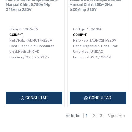
Manual Chint 0.75Kw 1Hp
Manual Chint 1.5Kw 2Hp
3.12Amp 220V
6.08Amp 220V
Código: 1006705
Código: 1006704
COINP-T
COINP-T
Ref./Fab: TADMC1HP220V
Ref./Fab: TADMC2HP220V
Cant.Disponible: Consultar
Cant.Disponible: Consultar
Unid.Med: UNIDAD
Unid.Med: UNIDAD
Precio c/IGV:
S/
239.75
Precio c/IGV:
S/
239.75
CONSULTAR
CONSULTAR
Anterior
1
2
3
Siguiente