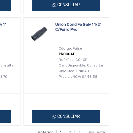
CONSULTAR
v 1"
Union Cond Fe Galv 1 1/2"
C/Forro Pvc
Código: False
PROCOAT
Ref./Fab: GC40P
Consultar
Cant.Disponible: Consultar
D
Unid.Med: UNIDAD
6.70
Precio c/IGV:
S/
45.35
CONSULTAR
Anterior
1
2
3
Siguiente