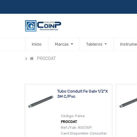
Inicio
Marcas
Tableros
Instrume
PROCOAT
Tubo Conduit Fe Galv 1/2"X
3M C/Pvc
Código: False
PROCOAT
Ref./Fab: RSC15P
Cant.Disponible: Consultar