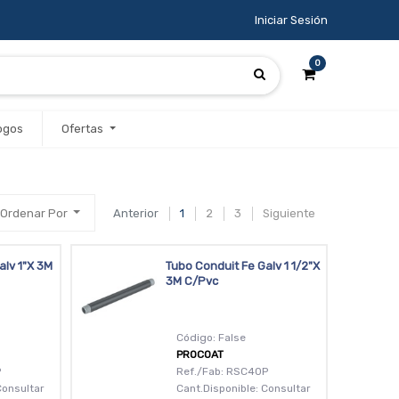
Iniciar Sesión
0
ogos
Ofertas
Ordenar Por
Anterior
1
2
3
Siguiente
alv 1"X 3M
Tubo Conduit Fe Galv 1 1/2"X
3M C/Pvc
Código: False
PROCOAT
P
Ref./Fab: RSC40P
Consultar
Cant.Disponible: Consultar