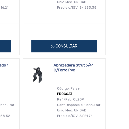
D
Unid.Med: UNIDAD
16.21
Precio c/IGV:
S/
683.35
CONSULTAR
ado 1
Abrazadera Strut 3/4"
C/Forro Pvc
Código: False
PROCOAT
Ref./Fab: CL20P
Consultar
Cant.Disponible: Consultar
D
Unid.Med: UNIDAD
658.52
Precio c/IGV:
S/
21.74