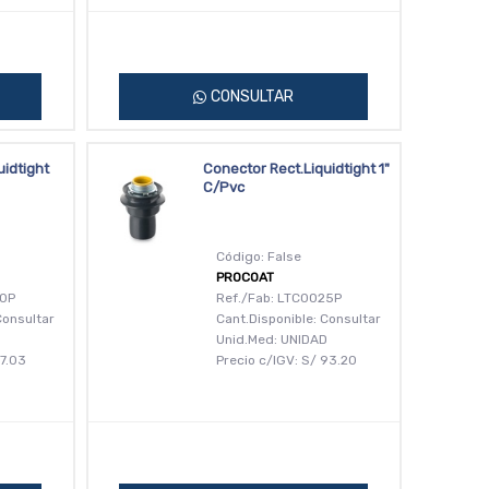
CONSULTAR
uidtight
Conector Rect.Liquidtight 1"
C/Pvc
Código: False
PROCOAT
20P
Ref./Fab: LTC0025P
Consultar
Cant.Disponible: Consultar
D
Unid.Med: UNIDAD
7.03
Precio c/IGV:
S/
93.20