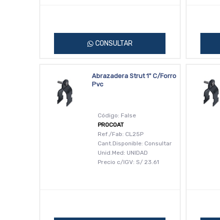
CONSULTAR
Abrazadera Strut 1" C/Forro
Pvc
Código: False
PROCOAT
Ref./Fab: CL25P
Cant.Disponible: Consultar
Unid.Med: UNIDAD
Precio c/IGV:
S/
23.61