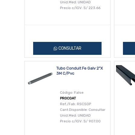
Unid.Med: UNIDAD
Precio c/IGV:
S/
223.66
CONSULTAR
Tubo Conduit Fe Galv 2"X
3M C/Pvc
Código: False
PROCOAT
Ref./Fab: RSC50P
Cant.Disponible: Consultar
Unid.Med: UNIDAD
Precio c/IGV:
S/
907.00