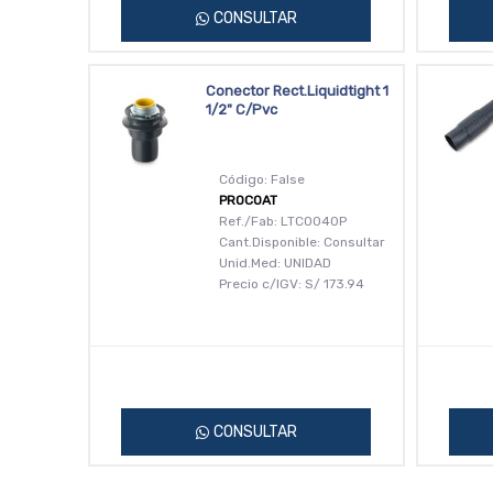
CONSULTAR
Conector Rect.Liquidtight 1
1/2" C/Pvc
Código: False
PROCOAT
Ref./Fab: LTC0040P
Cant.Disponible: Consultar
Unid.Med: UNIDAD
Precio c/IGV:
S/
173.94
CONSULTAR