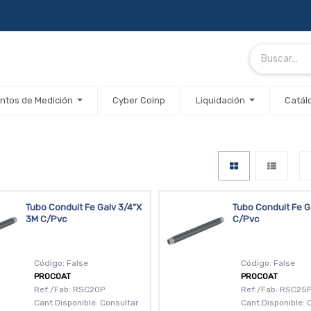
ntos de Medición
Cyber Coinp
Liquidación
Catál
Tubo Conduit Fe Galv 3/4"X
Tubo Conduit Fe G
3M C/Pvc
C/Pvc
Código: False
Código: False
PROCOAT
PROCOAT
Ref./Fab: RSC20P
Ref./Fab: RSC25
Cant.Disponible: Consultar
Cant.Disponible: 