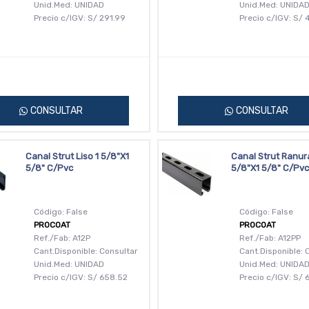
Unid.Med: UNIDAD
Unid.Med: UNIDA
Precio c/IGV:
S/
291.99
Precio c/IGV:
S/
4
CONSULTAR
CONSULTAR
Canal Strut Liso 1 5/8"X1
Canal Strut Ranur
5/8" C/Pvc
5/8"X1 5/8" C/Pvc
Código: False
Código: False
PROCOAT
PROCOAT
Ref./Fab: A12P
Ref./Fab: A12PP
Cant.Disponible: Consultar
Cant.Disponible: 
Unid.Med: UNIDAD
Unid.Med: UNIDA
Precio c/IGV:
S/
658.52
Precio c/IGV:
S/