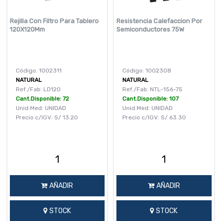
Rejilla Con Filtro Para Tablero
Resistencia Calefaccion Por
120X120Mm
Semiconductores 75W
Código: 1002311
Código: 1002308
NATURAL
NATURAL
Ref./Fab: LD120
Ref./Fab: NTL-156-75
Cant.Disponible: 72
Cant.Disponible: 107
Unid.Med: UNIDAD
Unid.Med: UNIDAD
Precio c/IGV:
S/
13.20
Precio c/IGV:
S/
63.30
AÑADIR
AÑADIR
STOCK
STOCK