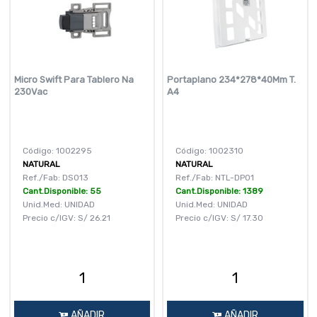
Micro Swift Para Tablero Na
Portaplano 234*278*40Mm T.
230Vac
A4
Código: 1002295
Código: 1002310
NATURAL
NATURAL
Ref./Fab: DS013
Ref./Fab: NTL-DP01
Cant.Disponible: 55
Cant.Disponible: 1389
Unid.Med: UNIDAD
Unid.Med: UNIDAD
Precio c/IGV:
S/
26.21
Precio c/IGV:
S/
17.30
AÑADIR
AÑADIR