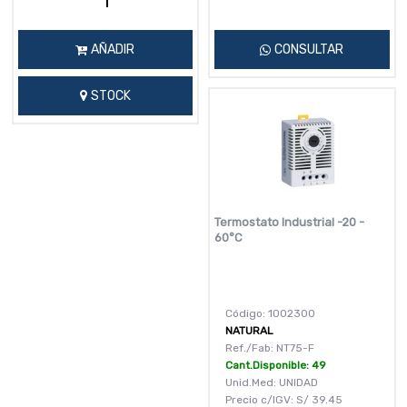
AÑADIR
CONSULTAR
STOCK
Termostato Industrial -20 -
60°C
Código: 1002300
NATURAL
Ref./Fab: NT75-F
Cant.Disponible: 49
Unid.Med: UNIDAD
Precio c/IGV:
S/
39.45