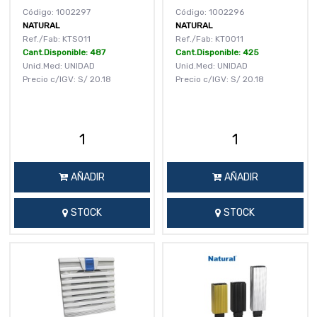
Código: 1002297
Código: 1002296
NATURAL
NATURAL
Ref./Fab: KTS011
Ref./Fab: KTO011
Cant.Disponible: 487
Cant.Disponible: 425
Unid.Med: UNIDAD
Unid.Med: UNIDAD
Precio c/IGV:
S/
20.18
Precio c/IGV:
S/
20.18
AÑADIR
AÑADIR
STOCK
STOCK