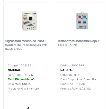
Higrostato Mecánico Para
Termostato Industrial Rojo Y
Control De Resistencias Y/O
Azul 0 - 60°C
Ventilación.
Código: 1002298
Código: 1002299
NATURAL
NATURAL
Ref./Fab: MFR-012
Ref./Fab: NT71-F
Cant.Disponible: 66
Cant.Disponible: Consultar
Unid.Med: UNIDAD
Unid.Med: UNIDAD
Precio c/IGV:
S/
64.20
Precio c/IGV:
S/
27.52