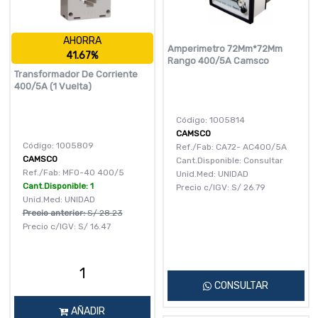
AHORRA
Amperimetro 72Mm*72Mm
41.67%
Rango 400/5A Camsco
Transformador De Corriente
400/5A (1 Vuelta)
Código: 1005814
CAMSCO
Código: 1005809
Ref./Fab: CA72- AC400/5A
CAMSCO
Cant.Disponible: Consultar
Ref./Fab: MFO-40 400/5
Unid.Med: UNIDAD
Cant.Disponible: 1
Precio c/IGV:
S/
26.79
Unid.Med: UNIDAD
Precio anterior:
S/
28.23
Precio c/IGV:
S/
16.47
CONSULTAR
AÑADIR