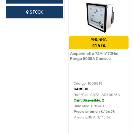
STOCK
AHORRA
41.67%
Amperimetro 72Mm*72Mm
Rango 5005A Camsco
Código: 1005815
CAMSCO
Ref./Fab: CA72- AC500/5A
Cant.Disponible: 2
Unid.Med: UNIDAD
Precio anterior:
S/
26.78
Precio c/IGV:
S/
15.62