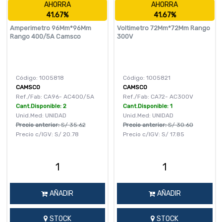
AHORRA
AHORRA
41.67%
41.67%
Amperimetro 96Mm*96Mm
Voltimetro 72Mm*72Mm Rango
Rango 400/5A Camsco
300V
Código: 1005818
Código: 1005821
CAMSCO
CAMSCO
Ref./Fab: CA96- AC400/5A
Ref./Fab: CA72- AC300V
Cant.Disponible: 2
Cant.Disponible: 1
Unid.Med: UNIDAD
Unid.Med: UNIDAD
Precio anterior:
S/
35.62
Precio anterior:
S/
30.60
Precio c/IGV:
S/
20.78
Precio c/IGV:
S/
17.85
AÑADIR
AÑADIR
STOCK
STOCK