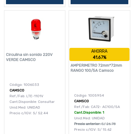
AHORRA
Circulina sin sonido 220V
41.67%
VERDE CAMSCO
AMPERIMETRO 72mm*72mm
RANGO 100/5A Camsco
Código: 1006033
CAMSCO
Código: 1005954
Ref./Fab: LTE-1101V
CAMSCO
Cant.Disponible: Consultar
Ref./Fab: CA72- AC100/5A
Unid.Med: UNIDAD
Cant.Disponible: 1
Precio c/IGV:
S/
52.44
Unid.Med: UNIDAD
Precio anterior:
S/
26.78
Precio c/IGV:
S/
15.62