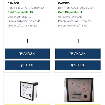
CAMSCO
CAMSCO
Ref./Fab: CA72- AC300/5A
Ref./Fab: CA72- AC250/5A
Cant.Disponible: 13
Cant.Disponible: 4
Unid.Med: UNIDAD
Unid.Med: UNIDAD
Precio anterior:
S/
26.78
Precio anterior:
S/
26.78
Precio c/IGV:
S/
15.62
Precio c/IGV:
S/
15.62
AÑADIR
AÑADIR
STOCK
STOCK