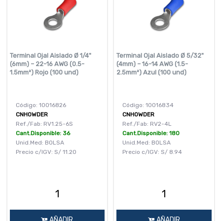
Terminal Ojal Aislado Ø 1/4"
Terminal Ojal Aislado Ø 5/32"
(6mm) – 22-16 AWG (0.5-
(4mm) – 16-14 AWG (1.5-
1.5mm²) Rojo (100 und)
2.5mm²) Azul (100 und)
Código: 10016826
Código: 10016834
CNHOWDER
CNHOWDER
Ref./Fab: RV1.25-6S
Ref./Fab: RV2-4L
Cant.Disponible: 36
Cant.Disponible: 180
Unid.Med: BOLSA
Unid.Med: BOLSA
Precio c/IGV:
S/
11.20
Precio c/IGV:
S/
8.94
AÑADIR
AÑADIR