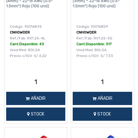
(4mm) – 22-16 AWG (0.5-
(5mm) – 22-16 AWG (0.5-
1.5mm²) Rojo (100 und)
1.5mm²) Rojo (100 und)
Código: 10016835
Código: 10016829
CNHOWDER
CNHOWDER
Ref./Fab: RV1.25-4L
Ref./Fab: RV1.25-5S
Cant.Disponible: 43
Cant.Disponible: 317
Unid.Med: BOLSA
Unid.Med: BOLSA
Precio c/IGV:
S/
6.22
Precio c/IGV:
S/
7.33
AÑADIR
AÑADIR
STOCK
STOCK