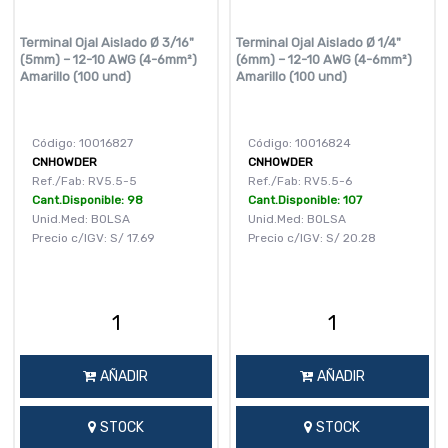
Terminal Ojal Aislado Ø 3/16"
Terminal Ojal Aislado Ø 1/4"
(5mm) – 12-10 AWG (4-6mm²)
(6mm) – 12-10 AWG (4-6mm²)
Amarillo (100 und)
Amarillo (100 und)
Código: 10016827
Código: 10016824
CNHOWDER
CNHOWDER
Ref./Fab: RV5.5-5
Ref./Fab: RV5.5-6
Cant.Disponible: 98
Cant.Disponible: 107
Unid.Med: BOLSA
Unid.Med: BOLSA
Precio c/IGV:
S/
17.69
Precio c/IGV:
S/
20.28
AÑADIR
AÑADIR
STOCK
STOCK