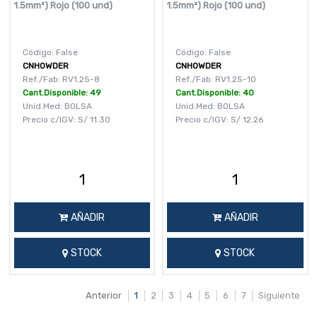
1.5mm²) Rojo (100 und)
1.5mm²) Rojo (100 und)
Código: False
Código: False
CNHOWDER
CNHOWDER
Ref./Fab: RV1.25-8
Ref./Fab: RV1.25-10
Cant.Disponible: 49
Cant.Disponible: 40
Unid.Med: BOLSA
Unid.Med: BOLSA
Precio c/IGV:
S/
11.30
Precio c/IGV:
S/
12.26
AÑADIR
AÑADIR
STOCK
STOCK
Anterior
1
2
3
4
5
6
7
Siguiente