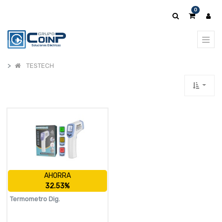
0
TESTECH
AHORRA
32.53%
Termometro Dig.