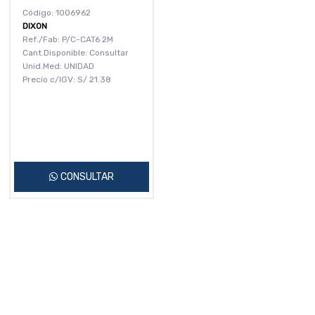
Código: 1006962
DIXON
Ref./Fab: P/C-CAT6 2M
Cant.Disponible: Consultar
Unid.Med: UNIDAD
Precio c/IGV:
S/
21.38
CONSULTAR