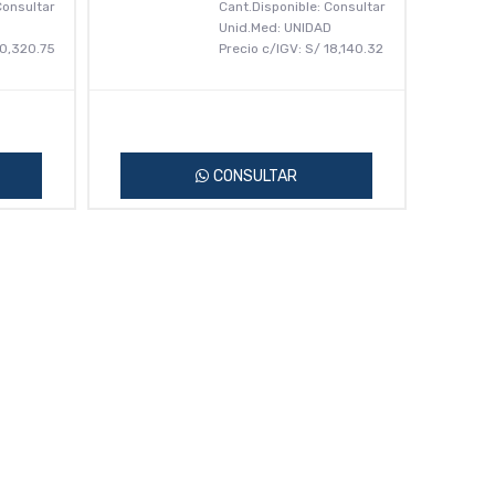
Consultar
Cant.Disponible: Consultar
D
Unid.Med: UNIDAD
0,320.75
Precio c/IGV:
S/
18,140.32
CONSULTAR