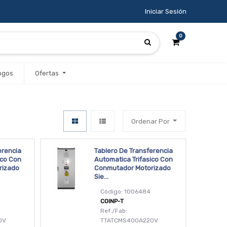
Iniciar Sesión
0
ogos
Ofertas
Ordenar Por
erencia
Tablero De Transferencia
ico Con
Automatica Trifasico Con
rizado
Conmutador Motorizado
Sie...
Código: 1006484
COINP-T
Ref./Fab:
0V
TTATCMS400A220V