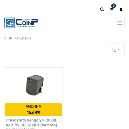
0
OFERTAS
AHORRA
16.64%
Presostato Rango 20-80 Dif.
Ajus. 15-30, ¼” NPT (hembra)