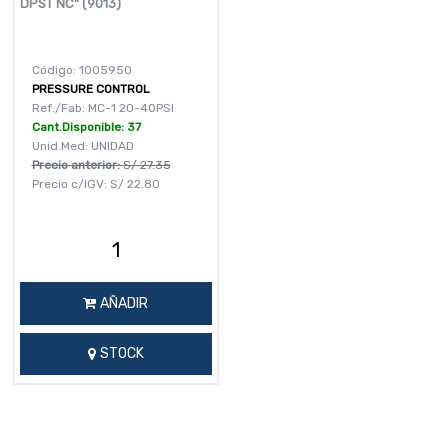
DPST NC" (9013)
Código: 1005950
PRESSURE CONTROL
Ref./Fab: MC-1 20-40PSI
Cant.Disponible: 37
Unid.Med: UNIDAD
Precio anterior:
S/
27.35
Precio c/IGV:
S/
22.80
AÑADIR
STOCK